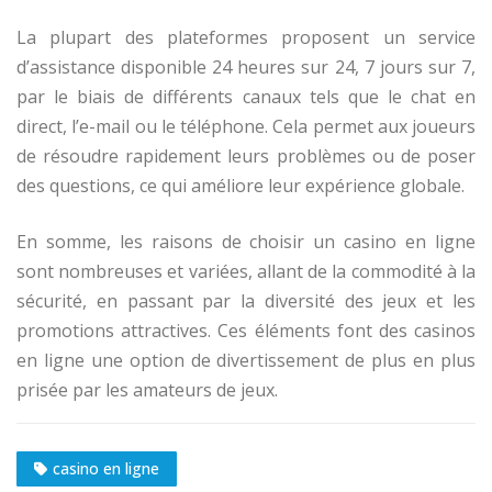
La plupart des plateformes proposent un service
d’assistance disponible 24 heures sur 24, 7 jours sur 7,
par le biais de différents canaux tels que le chat en
direct, l’e-mail ou le téléphone. Cela permet aux joueurs
de résoudre rapidement leurs problèmes ou de poser
des questions, ce qui améliore leur expérience globale.
En somme, les raisons de choisir un casino en ligne
sont nombreuses et variées, allant de la commodité à la
sécurité, en passant par la diversité des jeux et les
promotions attractives. Ces éléments font des casinos
en ligne une option de divertissement de plus en plus
prisée par les amateurs de jeux.
casino en ligne