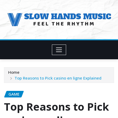
Skip
to
content
Home
Top Reasons to Pick casino en ligne Explained
GAME
Top Reasons to Pick