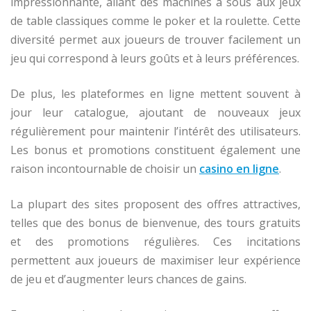
impressionnante, allant des machines à sous aux jeux
de table classiques comme le poker et la roulette. Cette
diversité permet aux joueurs de trouver facilement un
jeu qui correspond à leurs goûts et à leurs préférences.
De plus, les plateformes en ligne mettent souvent à
jour leur catalogue, ajoutant de nouveaux jeux
régulièrement pour maintenir l’intérêt des utilisateurs.
Les bonus et promotions constituent également une
raison incontournable de choisir un
casino en ligne
.
La plupart des sites proposent des offres attractives,
telles que des bonus de bienvenue, des tours gratuits
et des promotions régulières. Ces incitations
permettent aux joueurs de maximiser leur expérience
de jeu et d’augmenter leurs chances de gains.