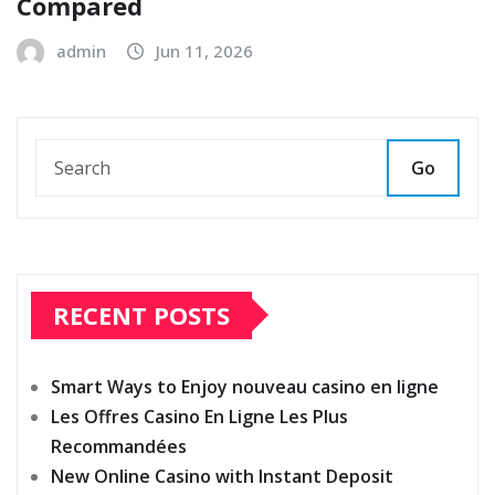
Compared
admin
Jun 11, 2026
Go
RECENT POSTS
Smart Ways to Enjoy nouveau casino en ligne
Les Offres Casino En Ligne Les Plus
Recommandées
New Online Casino with Instant Deposit