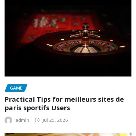
GAME
Practical Tips for meilleurs sites de
paris sportifs Users
admin
Jul 25, 2026