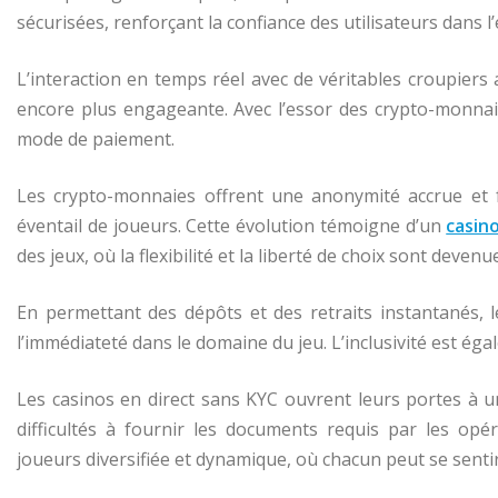
sécurisées, renforçant la confiance des utilisateurs dans 
L’interaction en temps réel avec de véritables croupiers
encore plus engageante. Avec l’essor des crypto-monna
mode de paiement.
Les crypto-monnaies offrent une anonymité accrue et fac
éventail de joueurs. Cette évolution témoigne d’un
casino
des jeux, où la flexibilité et la liberté de choix sont devenu
En permettant des dépôts et des retraits instantanés, les
l’immédiateté dans le domaine du jeu. L’inclusivité est éga
Les casinos en direct sans KYC ouvrent leurs portes à u
difficultés à fournir les documents requis par les op
joueurs diversifiée et dynamique, où chacun peut se senti