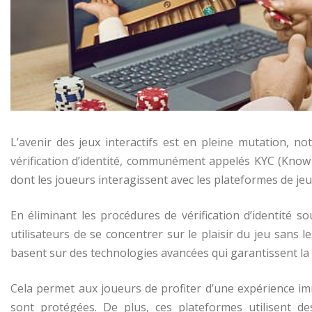
L’avenir des jeux interactifs est en pleine mutation, 
vérification d’identité, communément appelés KYC (Know
dont les joueurs interagissent avec les plateformes de jeu 
En éliminant les procédures de vérification d’identité 
utilisateurs de se concentrer sur le plaisir du jeu sans l
basent sur des technologies avancées qui garantissent la
Cela permet aux joueurs de profiter d’une expérience im
sont protégées. De plus, ces plateformes utilisent 