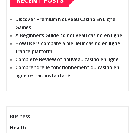
RECENT POSTS
Discover Premium Nouveau Casino En Ligne
Games
A Beginner’s Guide to nouveau casino en ligne
How users compare a meilleur casino en ligne
france platform
Complete Review of nouveau casino en ligne
Comprendre le fonctionnement du casino en
ligne retrait instantané
Business
Health