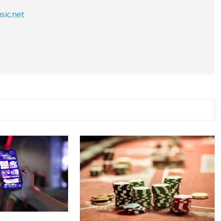
sic.net