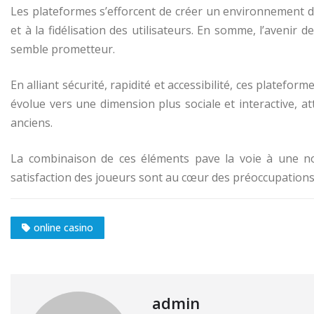
Les plateformes s’efforcent de créer un environnement de
et à la fidélisation des utilisateurs. En somme, l’avenir d
semble prometteur.
En alliant sécurité, rapidité et accessibilité, ces platefo
évolue vers une dimension plus sociale et interactive, att
anciens.
La combinaison de ces éléments pave la voie à une nou
satisfaction des joueurs sont au cœur des préoccupations
online casino
admin