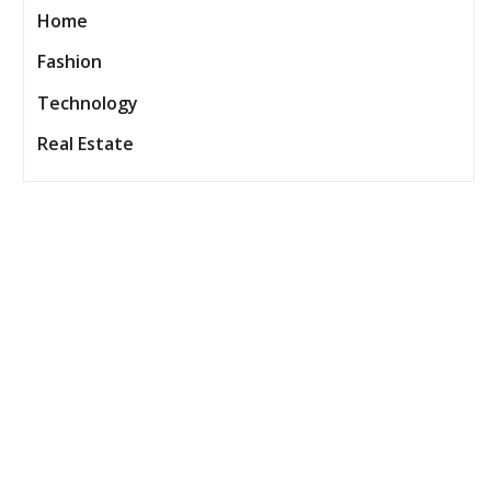
Home
Fashion
Technology
Real Estate