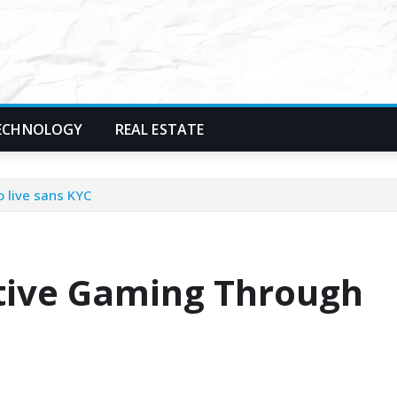
ECHNOLOGY
REAL ESTATE
 live sans KYC
ctive Gaming Through