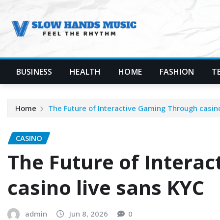
Skip
to
content
BUSINESS
HEALTH
HOME
FASHION
T
Home
The Future of Interactive Gaming Through casino
CASINO
The Future of Intera
casino live sans KYC
admin
Jun 8, 2026
0