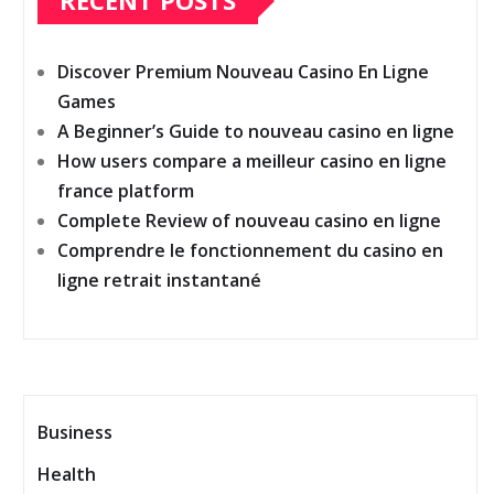
RECENT POSTS
Discover Premium Nouveau Casino En Ligne
Games
A Beginner’s Guide to nouveau casino en ligne
How users compare a meilleur casino en ligne
france platform
Complete Review of nouveau casino en ligne
Comprendre le fonctionnement du casino en
ligne retrait instantané
Business
Health