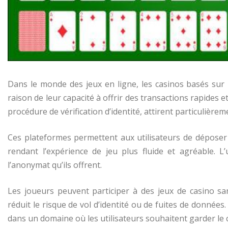
Dans le monde des jeux en ligne, les casinos basés su
raison de leur capacité à offrir des transactions rapides e
procédure de vérification d’identité, attirent particulièrem
Ces plateformes permettent aux utilisateurs de déposer
rendant l’expérience de jeu plus fluide et agréable. 
l’anonymat qu’ils offrent.
Les joueurs peuvent participer à des jeux de casino sa
réduit le risque de vol d’identité ou de fuites de données
dans un domaine où les utilisateurs souhaitent garder le 