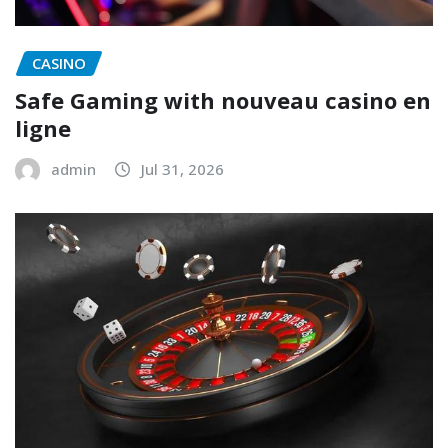
CASINO
Safe Gaming with nouveau casino en
ligne
admin
Jul 31, 2026