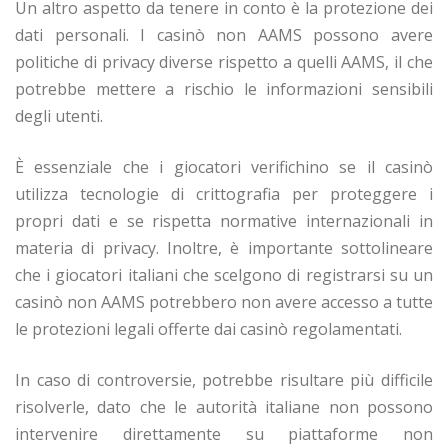
Un altro aspetto da tenere in conto è la protezione dei
dati personali. I casinò non AAMS possono avere
politiche di privacy diverse rispetto a quelli AAMS, il che
potrebbe mettere a rischio le informazioni sensibili
degli utenti.
È essenziale che i giocatori verifichino se il casinò
utilizza tecnologie di crittografia per proteggere i
propri dati e se rispetta normative internazionali in
materia di privacy. Inoltre, è importante sottolineare
che i giocatori italiani che scelgono di registrarsi su un
casinò non AAMS potrebbero non avere accesso a tutte
le protezioni legali offerte dai casinò regolamentati.
In caso di controversie, potrebbe risultare più difficile
risolverle, dato che le autorità italiane non possono
intervenire direttamente su piattaforme non