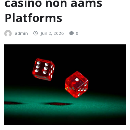
casinò non aams
Platforms
admin
Jun 2, 2026
0