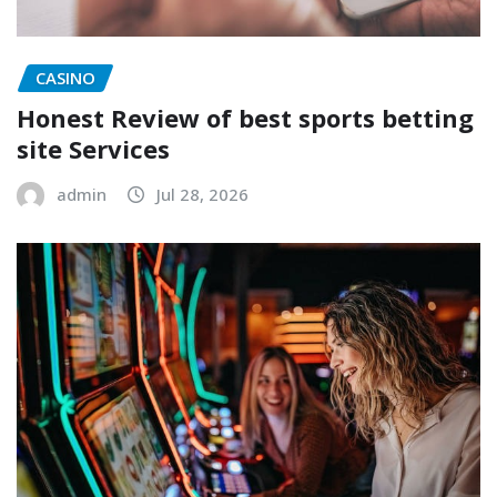
CASINO
Honest Review of best sports betting
site Services
admin
Jul 28, 2026