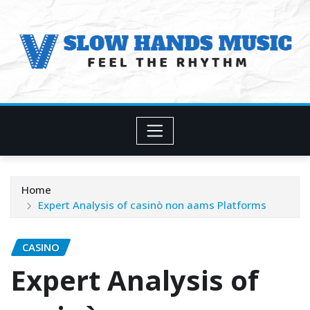
Skip
to
content
Home
Expert Analysis of casinò non aams Platforms
CASINO
Expert Analysis of