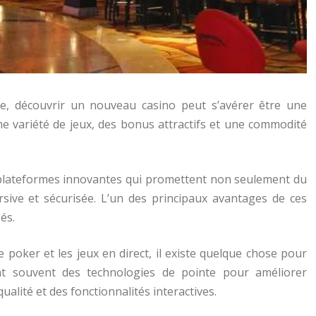
ne, découvrir un nouveau casino peut s’avérer être une
ne variété de jeux, des bonus attractifs et une commodité
es plateformes innovantes qui promettent non seulement du
sive et sécurisée. L’un des principaux avantages de ces
és.
 poker et les jeux en direct, il existe quelque chose pour
nt souvent des technologies de pointe pour améliorer
alité et des fonctionnalités interactives.