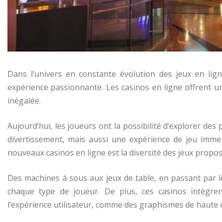
Dans l’univers en constante évolution des jeux en lig
expérience passionnante. Les casinos en ligne offrent u
inégalée.
Aujourd’hui, les joueurs ont la possibilité d’explorer d
divertissement, mais aussi une expérience de jeu immer
nouveaux casinos en ligne est la diversité des jeux propos
Des machines à sous aux jeux de table, en passant par le
chaque type de joueur. De plus, ces casinos intègre
l’expérience utilisateur, comme des graphismes de haute qu