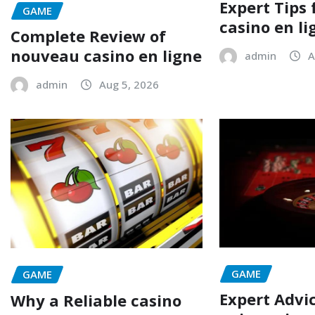
Expert Tips
GAME
casino en li
Complete Review of
nouveau casino en ligne
admin
A
admin
Aug 5, 2026
GAME
GAME
Expert Advic
Why a Reliable casino