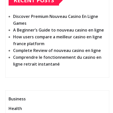
RECENT POSTS
Discover Premium Nouveau Casino En Ligne
Games
A Beginner’s Guide to nouveau casino en ligne
How users compare a meilleur casino en ligne
france platform
Complete Review of nouveau casino en ligne
Comprendre le fonctionnement du casino en
ligne retrait instantané
Business
Health