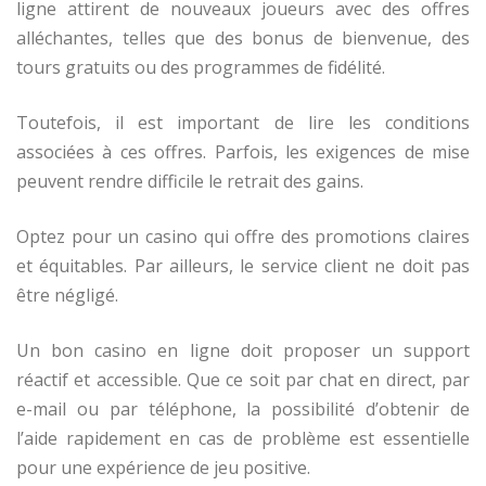
ligne attirent de nouveaux joueurs avec des offres
alléchantes, telles que des bonus de bienvenue, des
tours gratuits ou des programmes de fidélité.
Toutefois, il est important de lire les conditions
associées à ces offres. Parfois, les exigences de mise
peuvent rendre difficile le retrait des gains.
Optez pour un casino qui offre des promotions claires
et équitables. Par ailleurs, le service client ne doit pas
être négligé.
Un bon casino en ligne doit proposer un support
réactif et accessible. Que ce soit par chat en direct, par
e-mail ou par téléphone, la possibilité d’obtenir de
l’aide rapidement en cas de problème est essentielle
pour une expérience de jeu positive.