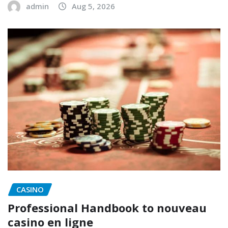
admin
Aug 5, 2026
CASINO
Professional Handbook to nouveau
casino en ligne