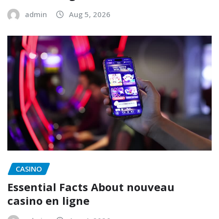
admin
Aug 5, 2026
CASINO
Essential Facts About nouveau
casino en ligne