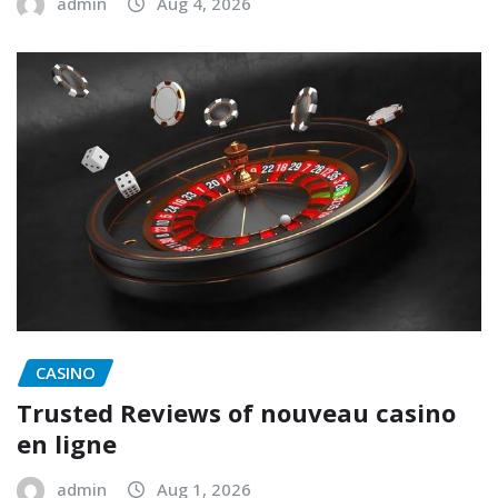
admin
Aug 4, 2026
CASINO
Trusted Reviews of nouveau casino
en ligne
admin
Aug 1, 2026