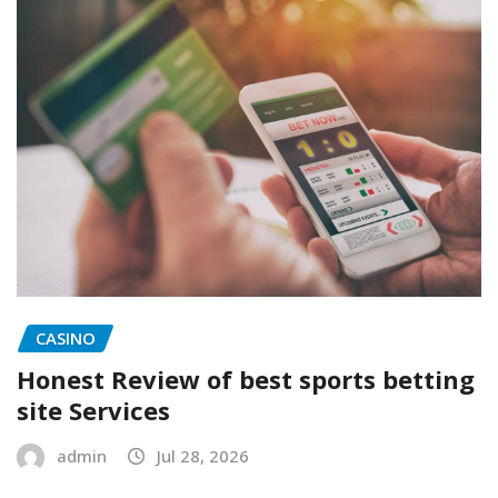
CASINO
Honest Review of best sports betting
site Services
admin
Jul 28, 2026