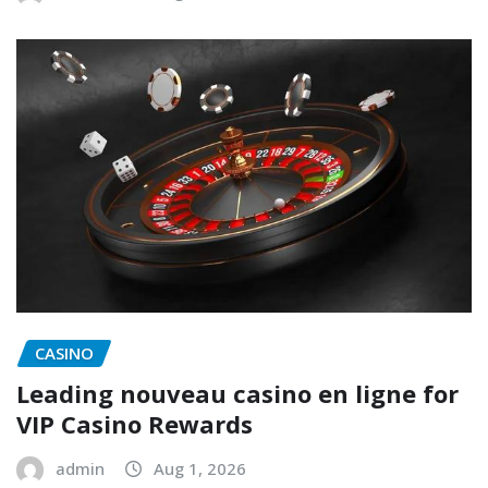
CASINO
Leading nouveau casino en ligne for
VIP Casino Rewards
admin
Aug 1, 2026