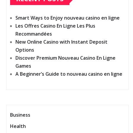
Smart Ways to Enjoy nouveau casino en ligne
Les Offres Casino En Ligne Les Plus
Recommandées
New Online Casino with Instant Deposit
Options
Discover Premium Nouveau Casino En Ligne
Games
A Beginner’s Guide to nouveau casino en ligne
Business
Health