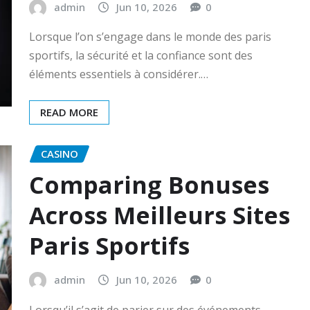
admin
Jun 10, 2026
0
Lorsque l’on s’engage dans le monde des paris
sportifs, la sécurité et la confiance sont des
éléments essentiels à considérer.…
READ MORE
CASINO
Comparing Bonuses
Across Meilleurs Sites
Paris Sportifs
admin
Jun 10, 2026
0
Lorsqu’il s’agit de parier sur des événements