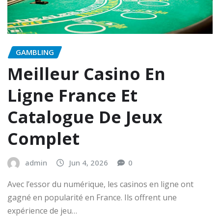
GAMBLING
Meilleur Casino En
Ligne France Et
Catalogue De Jeux
Complet
admin
Jun 4, 2026
0
Avec l’essor du numérique, les casinos en ligne ont
gagné en popularité en France. Ils offrent une
expérience de jeu…