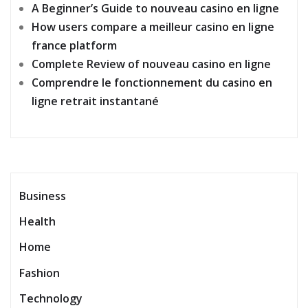
A Beginner’s Guide to nouveau casino en ligne
How users compare a meilleur casino en ligne
france platform
Complete Review of nouveau casino en ligne
Comprendre le fonctionnement du casino en
ligne retrait instantané
Business
Health
Home
Fashion
Technology