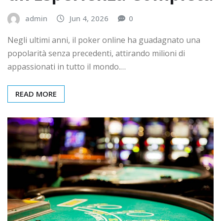
admin
Jun 4, 2026
0
Negli ultimi anni, il poker online ha guadagnato una
popolarità senza precedenti, attirando milioni di
appassionati in tutto il mondo.…
READ MORE