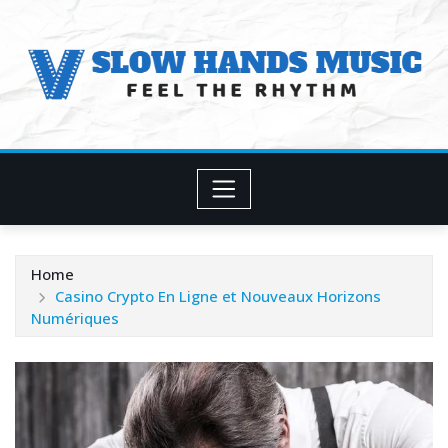
Skip
to
content
Home
Casino Crypto En Ligne et Nouveaux Horizons
Numériques