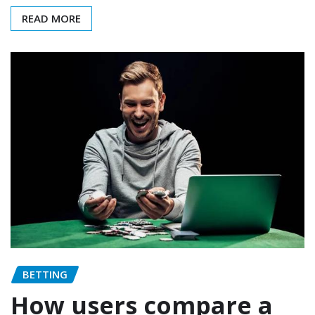
READ MORE
BETTING
How users compare a