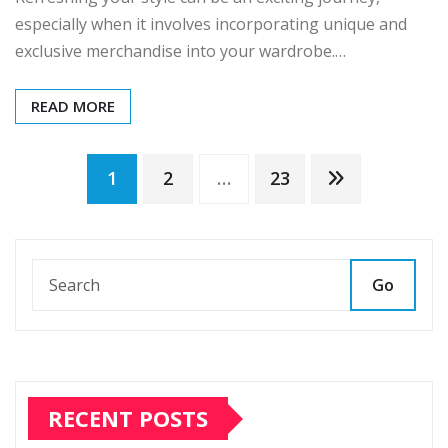
especially when it involves incorporating unique and
exclusive merchandise into your wardrobe.…
READ MORE
Posts
1
2
…
23
pagination
Go
RECENT POSTS