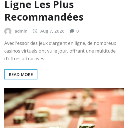
Ligne Les Plus
Recommandées
admin
Aug 7, 2026
0
Avec l’essor des jeux d’argent en ligne, de nombreux
casinos virtuels ont vu le jour, offrant une multitude
d’offres attractives…
READ MORE