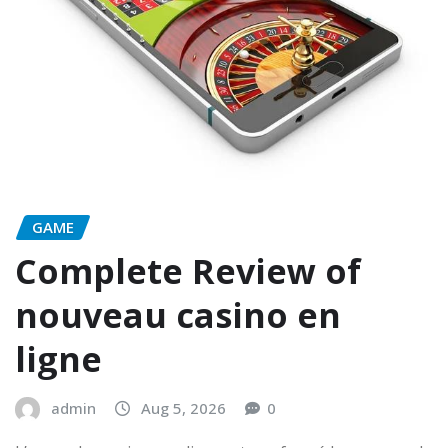
GAME
Complete Review of
nouveau casino en
ligne
admin
Aug 5, 2026
0